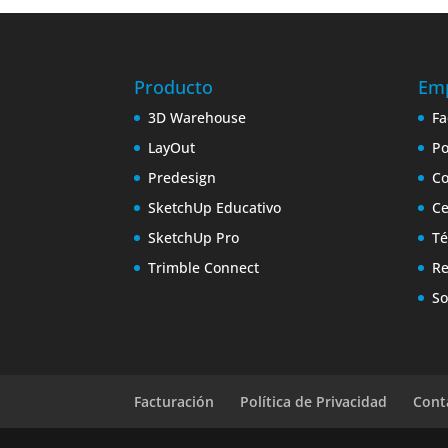
Producto
Em
3D Warehouse
Fa
LayOut
Po
Predesign
Co
SketchUp Educativo
Ce
SketchUp Pro
Té
Trimble Connect
Re
So
Facturación
Política de Privacidad
Cont