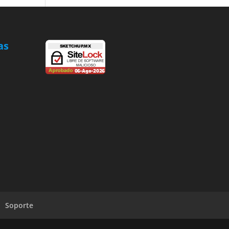
as
ok
Soporte