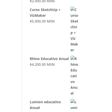
$
2,000.00
MXN
Curso SketchUp +
VizMaker
$
5,000.00
MXN
Rhino Educativo Anual
$
4,200.00
MXN
Lumion educativo
Anual