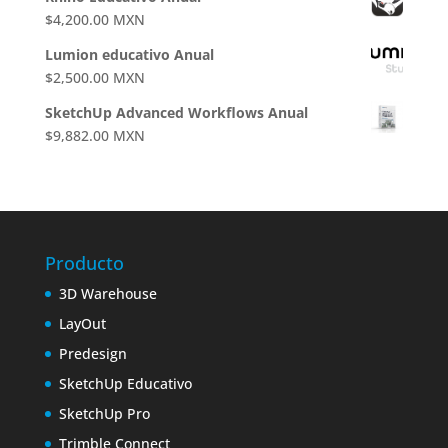
$
4,200.00
MXN
Lumion educativo Anual
$
2,500.00
MXN
SketchUp Advanced Workflows Anual
$
9,882.00
MXN
Producto
3D Warehouse
LayOut
Predesign
SketchUp Educativo
SketchUp Pro
Trimble Connect