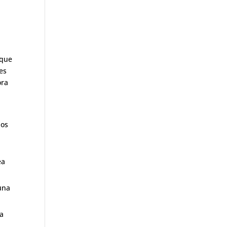
 que
es
ora
ios
ea
una
la