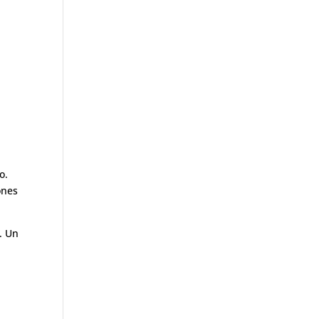
o.
ones
. Un