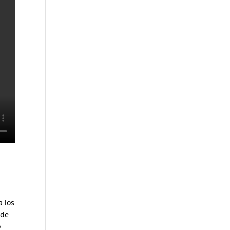
a los
 de
o