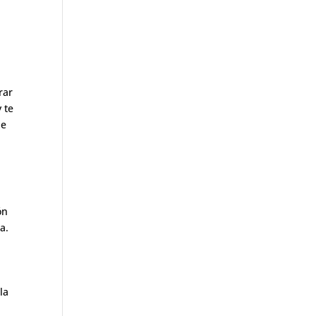
rar
 te
de
ón
a.
la