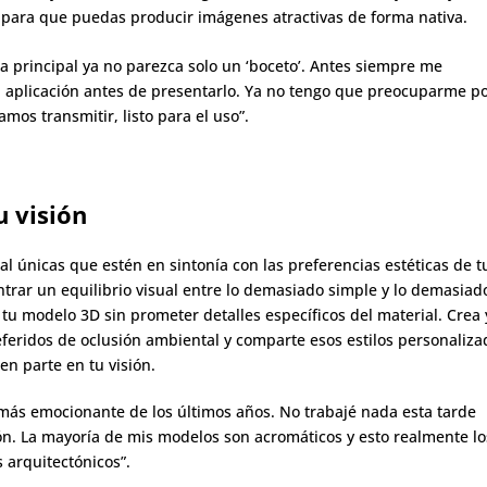
o para que puedas producir imágenes atractivas de forma nativa.
a principal ya no parezca solo un ‘boceto’. Antes siempre me
a aplicación antes de presentarlo. Ya no tengo que preocuparme p
mos transmitir, listo para el uso”.
u visión
l únicas que estén en sintonía con las preferencias estéticas de t
ntrar un equilibrio visual entre lo demasiado simple y lo demasiad
a tu modelo 3D sin prometer detalles específicos del material. Crea 
eferidos de oclusión ambiental y comparte esos estilos personaliza
en parte en tu visión.
a más emocionante de los últimos años. No trabajé nada esta tarde
n. La mayoría de mis modelos son acromáticos y esto realmente lo
 arquitectónicos”.