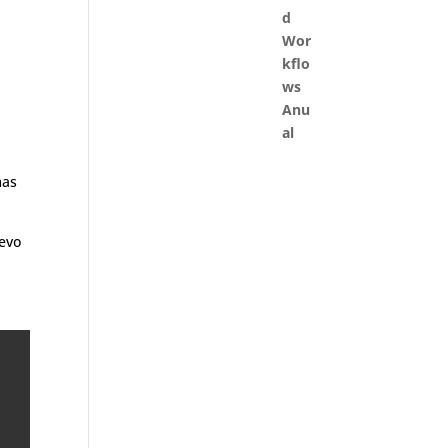
o
mas
evo