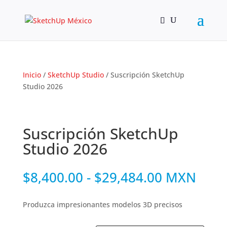
Inicio
/
SketchUp Studio
/ Suscripción SketchUp
Studio 2026
Suscripción SketchUp
Studio 2026
Rango
$
8,400.00
-
$
29,484.00
MXN
de
precios:
Produzca impresionantes modelos 3D precisos
desde
$8,400.00