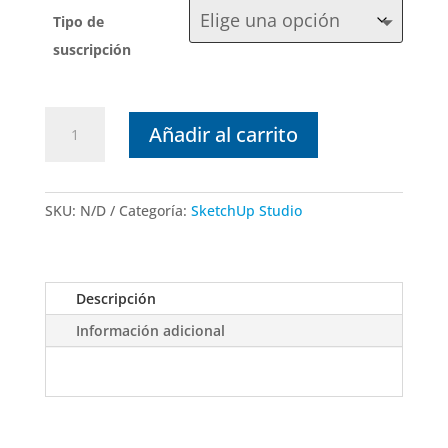
hasta
Tipo de
$29,484.0
suscripción
Suscripción
Añadir al carrito
SketchUp
Studio
2026
cantidad
SKU:
N/D
Categoría:
SketchUp Studio
Descripción
Información adicional